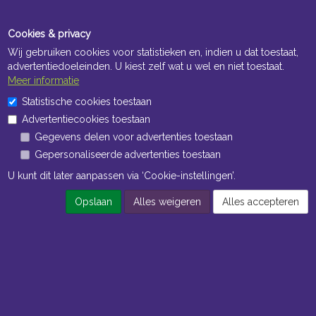
Cookies & privacy
Wij gebruiken cookies voor statistieken en, indien u dat toestaat,
advertentiedoeleinden. U kiest zelf wat u wel en niet toestaat.
Meer informatie
Openingstijden Kantoor
Statistische cookies toestaan
ma t/m vr 8:30 uur tot 17:00 uur
Advertentiecookies toestaan
Gegevens delen voor advertenties toestaan
Openingstijden Magazijn
Gepersonaliseerde advertenties toestaan
ma t/m vr 7:00 uur tot 16:30 uur
U kunt dit later aanpassen via ‘Cookie-instellingen’.
Opslaan
Alles weigeren
Alles accepteren
Navigatie
Algemene voorwaarden
Privacy
Cookiebeleid
Cookie-instellingen