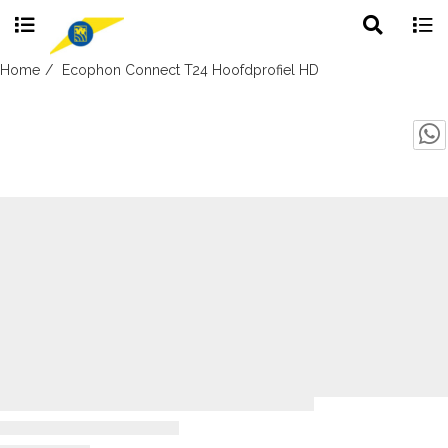
Toggle
Togg
search
navig
Skip
Home
Ecophon Connect T24 Hoofdprofiel HD
to
content