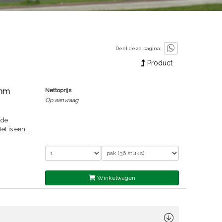
Deel deze pagina:
Product
 mm
Nettoprijs
Op aanvraag
lde
et is een
ossingen
dragen bij
 lip voor
Winkelwagen
rd staal ,
t
stallaties
 voor