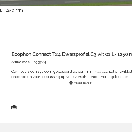
 L= 1250 mm
Ecophon Connect T24 Dwarsprofiel C3 wit 01 L= 1250
Artikelcode: 26339144
Connect is een systeem gebaseerd op een minimaal aantal ontwikke
onderdelen voor toepassing op vele verschillende montagelocaties. H
robuust tijdbesparend systeem dat flexibele, esthetische plafondopl
meer lezen
oplevert. Het Connect kwalitateitsmateriaal en de effectieve logistiek 
aan een efficiënt, kostengecontroleerd montageproces.Lange support
snelle montage. Levert een stevige, veilige en non-twist koppeling , Veilige
montage van zowel een enkel als dubbel profiel , Geeft een klikgeluid wanneer
het profiel op zijn plaats is , Eenvoudige demontage ook midden in het
plafondDe T-profielen zijn gerolvormd met een kern van gegalvanisee
Dankzij de gepatenteerde Dwarsprofiel koppeling kunnen de Connec
profielen veilig bevestigd en eenvoudig gedemonteerd wordenVoor in
in corrosieve omgevingenConnect C3 ophangsysteem wordt gebruikt