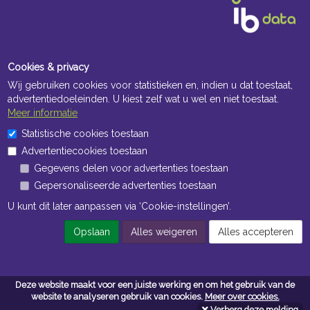
Cookies & privacy
Wij gebruiken cookies voor statistieken en, indien u dat toestaat,
advertentiedoeleinden. U kiest zelf wat u wel en niet toestaat.
Meer informatie
Openingstijden Kantoor
Statistische cookies toestaan
Advertentiecookies toestaan
ma t/m vr 8:30 uur tot 17:00 uur
Gegevens delen voor advertenties toestaan
Gepersonaliseerde advertenties toestaan
Openingstijden Magazijn
U kunt dit later aanpassen via ‘Cookie-instellingen’.
ma t/m vr 7:00 uur tot 16:30 uur
Opslaan
Alles weigeren
Alles accepteren
Navigatie
Deze website maakt voor een juiste werking en om het gebruik van de
Algemene voorwaarden
website te analyseren gebruik van cookies.
Meer over cookies.
Verberg deze melding