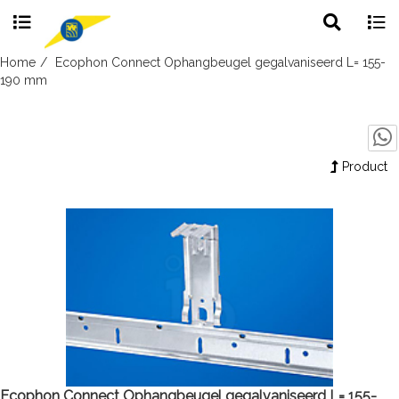
Toggle
Togg
search
navig
Skip
Home
Ecophon Connect Ophangbeugel gegalvaniseerd L= 155-
to
190 mm
content
Product
Ecophon Connect Ophangbeugel gegalvaniseerd L= 155-