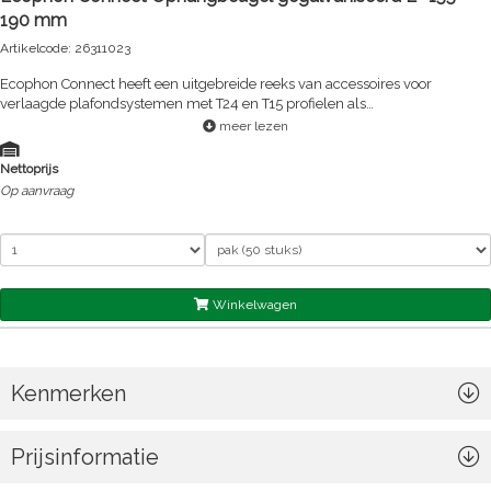
190 mm
Artikelcode: 26311023
Ecophon Connect heeft een uitgebreide reeks van accessoires voor
verlaagde plafondsystemen met T24 en T15 profielen als
hoofdproducten.Door het gebruik van systeemprofielen en accessoires van
meer lezen
dezelfde leverancier bent u ervan verzekerd dat alles op elkaar is
afgestemd.Gegalvaniseerd staal, Constructie hoogte (H) tussen 155-190
Nettoprijs
mm voor directe montage van Connect T24 Hoofdprofiel. Inclusief Bit Torx
Op aanvraag
T20. Ontwerp belasting 233N.
Winkelwagen
Kenmerken
Prijsinformatie