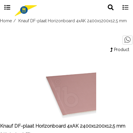
Toggle
Togg
search
navig
Skip
Home
Knauf DF-plaat Horizonboard 4xAK 2400x1200x12,5 mm
to
content
Product
Knauf DF-plaat Horizonboard 4xAK 2400x1200x12,5 mm