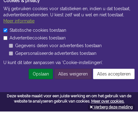
Cookies & privacy
Wij gebruiken cookies voor statistieken en, indien u dat toestaat,
advertentiedoeleinden. U kiest zelf wat u wel en niet toestaat.
Meer informatie
Statistische cookies toestaan
Openingstijden Kantoor
Advertentiecookies toestaan
ma t/m vr 8:30 uur tot 17:00 uur
Gegevens delen voor advertenties toestaan
Gepersonaliseerde advertenties toestaan
Openingstijden Magazijn
U kunt dit later aanpassen via ‘Cookie-instellingen’.
ma t/m vr 7:00 uur tot 16:30 uur
Opslaan
Alles weigeren
Alles accepteren
Navigatie
Deze website maakt voor een juiste werking en om het gebruik van de
website te analyseren gebruik van cookies.
Meer over cookies.
Algemene voorwaarden
Verberg deze melding
Privacy
Cookiebeleid
Cookie-instellingen