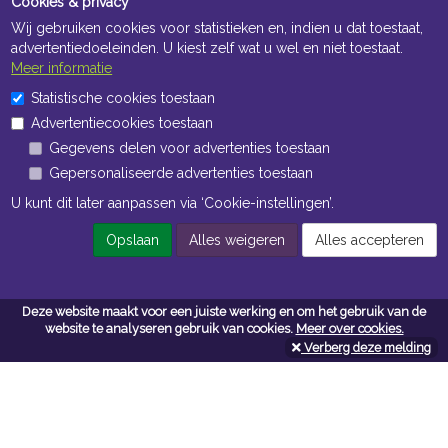
Cookies & privacy
Wij gebruiken cookies voor statistieken en, indien u dat toestaat,
advertentiedoeleinden. U kiest zelf wat u wel en niet toestaat.
Meer informatie
Statistische cookies toestaan
Openingstijden Kantoor
Advertentiecookies toestaan
ma t/m vr 8:30 uur tot 17:00 uur
Gegevens delen voor advertenties toestaan
Gepersonaliseerde advertenties toestaan
Openingstijden Magazijn
U kunt dit later aanpassen via ‘Cookie-instellingen’.
ma t/m vr 7:00 uur tot 16:30 uur
Opslaan
Alles weigeren
Alles accepteren
Navigatie
Deze website maakt voor een juiste werking en om het gebruik van de
website te analyseren gebruik van cookies.
Meer over cookies.
Algemene voorwaarden
Verberg deze melding
Privacy
Cookiebeleid
Cookie-instellingen