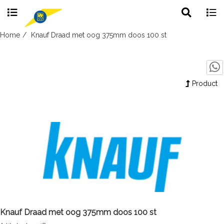
Toggle
Togg
search
navig
Skip
Home
Knauf Draad met oog 375mm doos 100 st
to
content
Product
Knauf Draad met oog 375mm doos 100 st