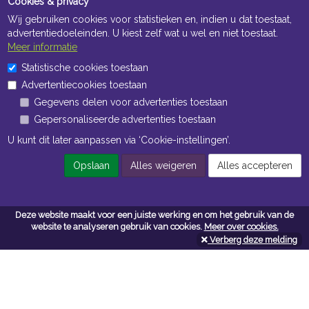
Cookies & privacy
Wij gebruiken cookies voor statistieken en, indien u dat toestaat,
advertentiedoeleinden. U kiest zelf wat u wel en niet toestaat.
Meer informatie
Statistische cookies toestaan
Openingstijden Kantoor
Advertentiecookies toestaan
ma t/m vr 8:30 uur tot 17:00 uur
Gegevens delen voor advertenties toestaan
Gepersonaliseerde advertenties toestaan
Openingstijden Magazijn
U kunt dit later aanpassen via ‘Cookie-instellingen’.
ma t/m vr 7:00 uur tot 16:30 uur
Opslaan
Alles weigeren
Alles accepteren
Navigatie
Deze website maakt voor een juiste werking en om het gebruik van de
website te analyseren gebruik van cookies.
Meer over cookies.
Algemene voorwaarden
Verberg deze melding
Privacy
Cookiebeleid
Cookie-instellingen