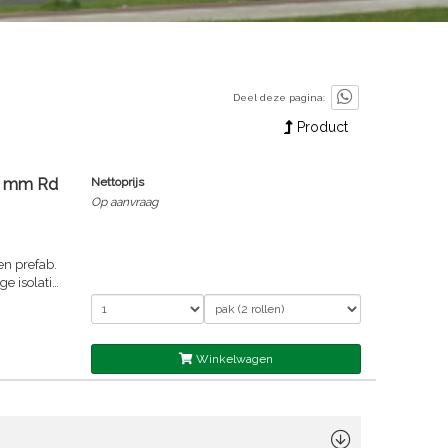
Deel deze pagina:
Product
35 mm Rd
Nettoprijs
Op aanvraag
en prefab.
e isolatie
Winkelwagen