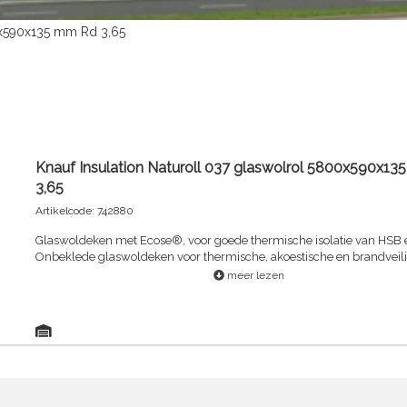
00x590x135 mm Rd 3,65
Knauf Insulation Naturoll 037 glaswolrol 5800x590x1
3,65
Artikelcode: 742880
Glaswoldeken met Ecose®, voor goede thermische isolatie van HSB 
Onbeklede glaswoldeken voor thermische, akoestische en brandveilig
van hellende daken, houtskeletbouw, en prefab wanden, vloeren en
meer lezen
dakelementen van woningen.