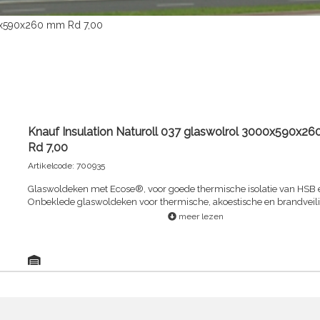
00x590x260 mm Rd 7,00
Knauf Insulation Naturoll 037 glaswolrol 3000x590x2
Rd 7,00
Artikelcode: 700935
Glaswoldeken met Ecose®, voor goede thermische isolatie van HSB 
Onbeklede glaswoldeken voor thermische, akoestische en brandveilig
van hellende daken, houtskeletbouw, en prefab wanden, vloeren en
meer lezen
dakelementen van woningen.