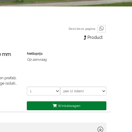
Deel deze pagina:
Product
60 mm
Nettoprijs
Op aanvraag
en prefab.
e isolatie
Winkelwagen