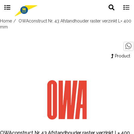
Toggle
Togg
search
navig
Skip
Home
OWAconstruct Nr. 43 Afstandhouder raster verzinkt L= 400
to
mm
content
Product
OWAconstruct Nr. 43 Afstandhouder raster verzinkt L= 400