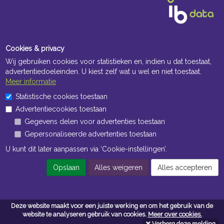
Cookies & privacy
Wij gebruiken cookies voor statistieken en, indien u dat toestaat,
advertentiedoeleinden. U kiest zelf wat u wel en niet toestaat.
Meer informatie
Openingstijden Kantoor
Statistische cookies toestaan
Advertentiecookies toestaan
ma t/m vr 8:30 uur tot 17:00 uur
Gegevens delen voor advertenties toestaan
Gepersonaliseerde advertenties toestaan
Openingstijden Magazijn
U kunt dit later aanpassen via ‘Cookie-instellingen’.
ma t/m vr 7:00 uur tot 16:30 uur
Opslaan
Alles weigeren
Alles accepteren
Navigatie
Deze website maakt voor een juiste werking en om het gebruik van de
Algemene voorwaarden
website te analyseren gebruik van cookies.
Meer over cookies.
Verberg deze melding