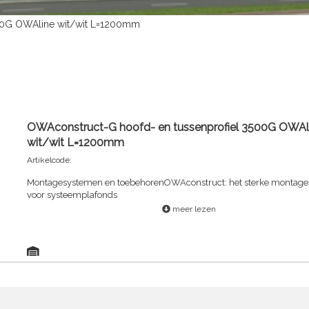
00G OWAline wit/wit L=1200mm
OWAconstruct-G hoofd- en tussenprofiel 3500G OWAl
wit/wit L=1200mm
Artikelcode:
Montagesystemen en toebehorenOWAconstruct: het sterke montag
voor systeemplafonds
meer lezen