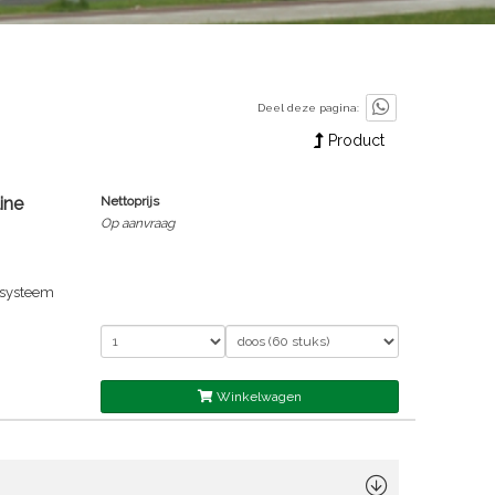
Deel deze pagina:
Product
ine
Nettoprijs
Op aanvraag
esysteem
Winkelwagen