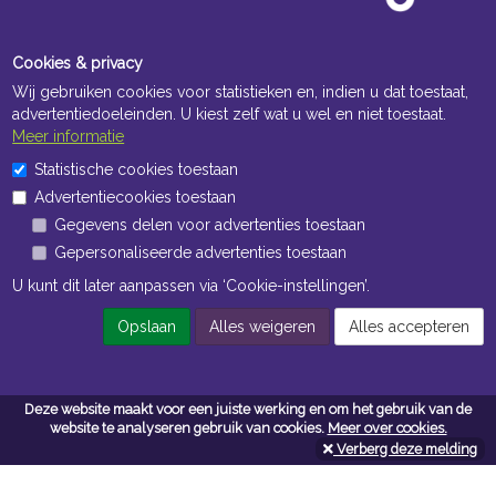
Cookies & privacy
Wij gebruiken cookies voor statistieken en, indien u dat toestaat,
advertentiedoeleinden. U kiest zelf wat u wel en niet toestaat.
Meer informatie
Statistische cookies toestaan
Openingstijden Kantoor
Advertentiecookies toestaan
ma t/m vr 8:30 uur tot 17:00 uur
Gegevens delen voor advertenties toestaan
Gepersonaliseerde advertenties toestaan
Openingstijden Magazijn
U kunt dit later aanpassen via ‘Cookie-instellingen’.
ma t/m vr 7:00 uur tot 16:30 uur
Opslaan
Alles weigeren
Alles accepteren
Navigatie
Deze website maakt voor een juiste werking en om het gebruik van de
Algemene voorwaarden
website te analyseren gebruik van cookies.
Meer over cookies.
Verberg deze melding
Privacy
Cookiebeleid