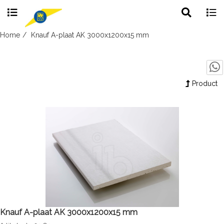
Toggle
Togg
search
navig
Skip
Home
Knauf A-plaat AK 3000x1200x15 mm
to
content
Product
Knauf A-plaat AK 3000x1200x15 mm