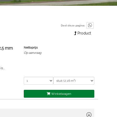
Deel deze pagina:
Product
2,5 mm
Nettoprijs
Op aanvraag
is
temen en
en en
 een 12,5
erale
Winkelwagen
n
pt
 Aquapanel
es.