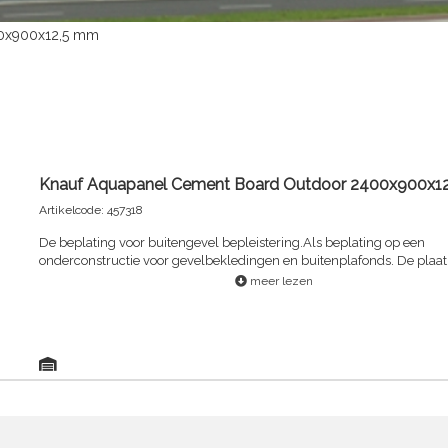
00x900x12,5 mm
Knauf Aquapanel Cement Board Outdoor 2400x900x1
Artikelcode: 457318
De beplating voor buitengevel bepleistering.Als beplating op een
onderconstructie voor gevelbekledingen en buitenplafonds. De plaat 
onderdeel van één van de Aquapanel gevelsystemen of plafondsys
meer lezen
dient te worden gecombineerd met de bijbehorende voegafwerking
tweelaagse pleisterafwerkingen.Aquapanel Cement Board Outdoor is
mm dikke cementplaat op basis van Portlandcement met zuiver min
toeslagstoffen, waardoor de plaat volledig vochtongevoelig,
schimmelbestendig en onbrandbaar is. Beide zijden voorzien van ee
wapening van glasvezelweefsel, die rondom de langskanten doorloo
(EasyEdge) zodat de langskanten vriendelijk zijn om vast te pakken.
Cement Board Outdoor is buigbaar ten behoeve van ronde constructi