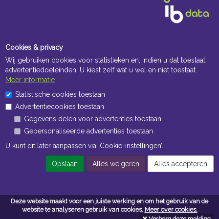
Cookies & privacy
Wij gebruiken cookies voor statistieken en, indien u dat toestaat,
advertentiedoeleinden. U kiest zelf wat u wel en niet toestaat.
Meer informatie
Openingstijden Kantoor
Statistische cookies toestaan
Advertentiecookies toestaan
ma t/m vr 8:30 uur tot 17:00 uur
Gegevens delen voor advertenties toestaan
Gepersonaliseerde advertenties toestaan
Openingstijden Magazijn
U kunt dit later aanpassen via ‘Cookie-instellingen’.
ma t/m vr 7:00 uur tot 16:30 uur
Opslaan
Alles weigeren
Alles accepteren
Navigatie
Deze website maakt voor een juiste werking en om het gebruik van de
Algemene voorwaarden
website te analyseren gebruik van cookies.
Meer over cookies.
Verberg deze melding