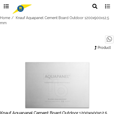
Toggle
Togg
search
navig
Skip
Home
Knauf Aquapanel Cement Board Outdoor 1200x900x12,5
to
mm
content
Product
Knauf Aquapanel Cement Board Outdoor 1200x900x12,5