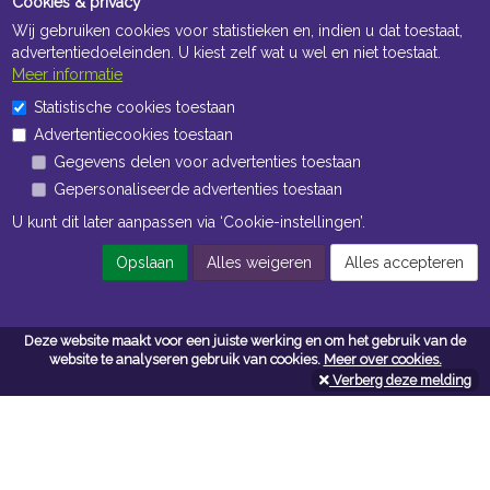
Cookies & privacy
Wij gebruiken cookies voor statistieken en, indien u dat toestaat,
advertentiedoeleinden. U kiest zelf wat u wel en niet toestaat.
Meer informatie
Statistische cookies toestaan
Openingstijden Kantoor
Advertentiecookies toestaan
ma t/m vr 8:30 uur tot 17:00 uur
Gegevens delen voor advertenties toestaan
Gepersonaliseerde advertenties toestaan
Openingstijden Magazijn
U kunt dit later aanpassen via ‘Cookie-instellingen’.
ma t/m vr 7:00 uur tot 16:30 uur
Opslaan
Alles weigeren
Alles accepteren
Navigatie
Deze website maakt voor een juiste werking en om het gebruik van de
website te analyseren gebruik van cookies.
Meer over cookies.
Algemene voorwaarden
Verberg deze melding
Privacy
Cookiebeleid
Cookie-instellingen