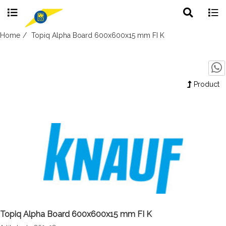
Toggle
Togg
search
navig
Skip
Home
Topiq Alpha Board 600x600x15 mm FI K
to
content
Product
Topiq Alpha Board 600x600x15 mm FI K