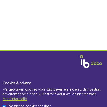
Cookies & privacy
Wij gebruiken cookies voor statistieken en, indien u dat toestaat,
advertentiedoeleinden. U kiest zelf wat u wel en niet toestaat.
Openingstijden Kantoor
Meer informatie
ma t/m vr 8:30 uur tot 17:00 uur
Statistische cookies toestaan