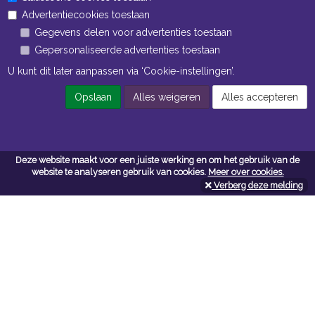
Advertentiecookies toestaan
Openingstijden Magazijn
Gegevens delen voor advertenties toestaan
ma t/m vr 7:00 uur tot 16:30 uur
Gepersonaliseerde advertenties toestaan
U kunt dit later aanpassen via ‘Cookie-instellingen’.
Opslaan
Alles weigeren
Alles accepteren
Navigatie
Algemene voorwaarden
Privacy
Deze website maakt voor een juiste werking en om het gebruik van de
Cookiebeleid
website te analyseren gebruik van cookies.
Meer over cookies.
Verberg deze melding
Cookie-instellingen
Contactformulier
Contact
Neem bij vragen en/of opmerkingen contact met ons op:
Van Wijngaarden + Co B.V.
vanwijngaardenenco.com