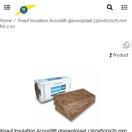
Toggle
Togg
search
navig
Skip
Home
Knauf Insulation Acoustifit glaswolplaat 1350x600x75 mm
to
Rd 2,00
content
Product
Knauf Insulation Acoustifit glaswolplaat 1350x600x75 mm