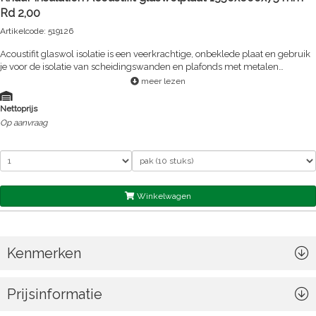
Rd 2,00
Artikelcode: 519126
Acoustifit glaswol isolatie is een veerkrachtige, onbeklede plaat en gebruik
je voor de isolatie van scheidingswanden en plafonds met metalen
staanders of liggers. Door de productie met ECOSE® Technology is de
meer lezen
glaswol prettig te verwerken. Géén jeuk, géén geur, géén stof.
Nettoprijs
Op aanvraag
Winkelwagen
Kenmerken
Prijsinformatie