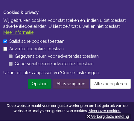
Cookies & privacy
Wij gebruiken cookies voor statistieken en, indien u dat toestaat,
advertentiedoeleinden. U kiest zelf wat u wel en niet toestaat.
Meer informatie
Statistische cookies toestaan
Openingstijden Kantoor
Advertentiecookies toestaan
ma t/m vr 8:30 uur tot 17:00 uur
Gegevens delen voor advertenties toestaan
Gepersonaliseerde advertenties toestaan
Openingstijden Magazijn
U kunt dit later aanpassen via ‘Cookie-instellingen’.
ma t/m vr 7:00 uur tot 16:30 uur
Opslaan
Alles weigeren
Alles accepteren
Navigatie
Deze website maakt voor een juiste werking en om het gebruik van de
website te analyseren gebruik van cookies.
Meer over cookies.
Algemene voorwaarden
Verberg deze melding
Privacy
Cookiebeleid