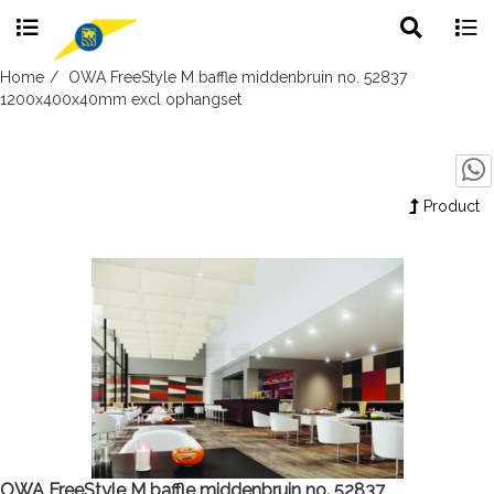
Toggle
Togg
search
navig
Skip
Home
OWA FreeStyle M baffle middenbruin no. 52837
to
1200x400x40mm excl ophangset
content
Product
OWA FreeStyle M baffle middenbruin no. 52837