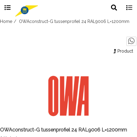
Toggle
Togg
search
navig
Skip
Home
OWAconstruct-G tussenprofiel 24 RAL9006 L=1200mm
to
content
Product
OWAconstruct-G tussenprofiel 24 RAL9006 L=1200mm