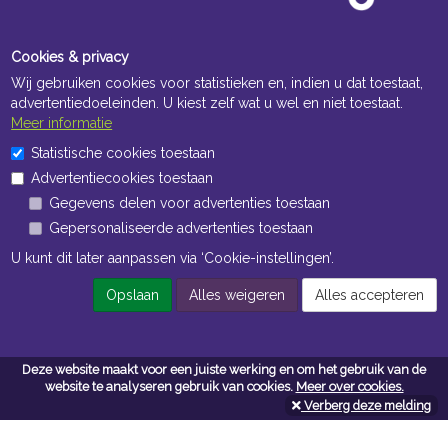
Cookies & privacy
Wij gebruiken cookies voor statistieken en, indien u dat toestaat,
advertentiedoeleinden. U kiest zelf wat u wel en niet toestaat.
Meer informatie
Statistische cookies toestaan
Openingstijden Kantoor
Advertentiecookies toestaan
ma t/m vr 8:30 uur tot 17:00 uur
Gegevens delen voor advertenties toestaan
Gepersonaliseerde advertenties toestaan
Openingstijden Magazijn
U kunt dit later aanpassen via ‘Cookie-instellingen’.
ma t/m vr 7:00 uur tot 16:30 uur
Opslaan
Alles weigeren
Alles accepteren
Navigatie
Deze website maakt voor een juiste werking en om het gebruik van de
Algemene voorwaarden
website te analyseren gebruik van cookies.
Meer over cookies.
Verberg deze melding
Privacy
Cookiebeleid