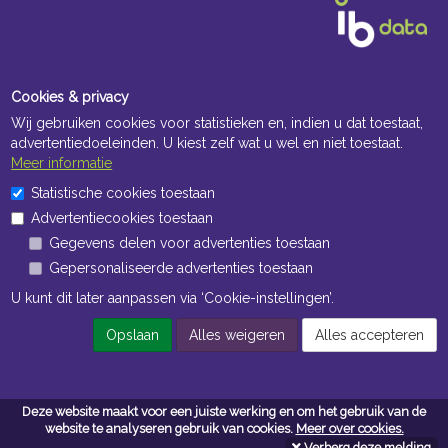
Cookies & privacy
Wij gebruiken cookies voor statistieken en, indien u dat toestaat,
advertentiedoeleinden. U kiest zelf wat u wel en niet toestaat.
Meer informatie
Openingstijden Kantoor
Statistische cookies toestaan
Advertentiecookies toestaan
ma t/m vr 8:30 uur tot 17:00 uur
Gegevens delen voor advertenties toestaan
Gepersonaliseerde advertenties toestaan
Openingstijden Magazijn
U kunt dit later aanpassen via ‘Cookie-instellingen’.
ma t/m vr 7:00 uur tot 16:30 uur
Opslaan
Alles weigeren
Alles accepteren
Navigatie
Deze website maakt voor een juiste werking en om het gebruik van de
Algemene voorwaarden
website te analyseren gebruik van cookies.
Meer over cookies.
Verberg deze melding