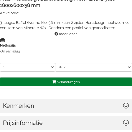
1800x600x58 mm
Artikelcode:
3-laagse Baffel (Nenndikte: 58 mm) aan 2 zijden Heradesign houtwol met
een kern van Minerale Wol. Rondom een profiel van geanodiseerd
aluminium (kleur A6/C0) met openingen voor de Heradesign afhangers.
meer lezen
De standaard kleur van de houtwol is Wit (gelijkend RAL9010) of Beige
(Naturton 13)
Nettoprijs
Op aanvraag
Winkelwagen
Kenmerken
Prijsinformatie