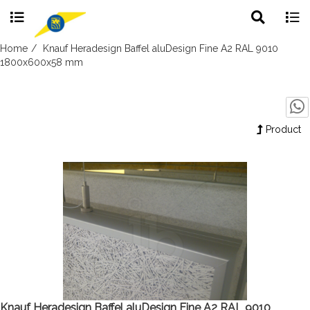
Toggle
Togg
search
navig
Skip
Home
Knauf Heradesign Baffel aluDesign Fine A2 RAL 9010
to
1800x600x58 mm
content
Product
Knauf Heradesign Baffel aluDesign Fine A2 RAL 9010