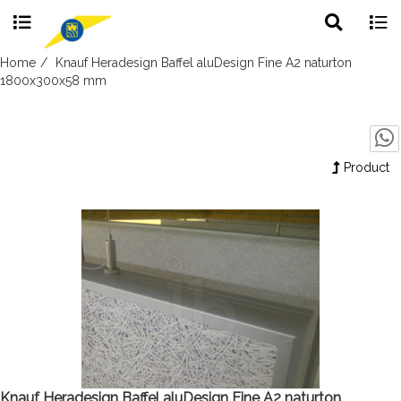
Toggle
Togg
search
navig
Skip
Home
Knauf Heradesign Baffel aluDesign Fine A2 naturton
to
1800x300x58 mm
content
Product
Knauf Heradesign Baffel aluDesign Fine A2 naturton