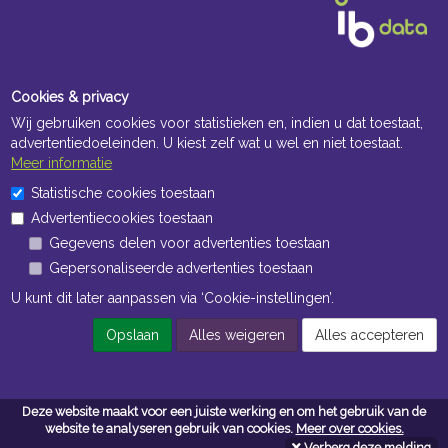
Cookies & privacy
Wij gebruiken cookies voor statistieken en, indien u dat toestaat,
advertentiedoeleinden. U kiest zelf wat u wel en niet toestaat.
Meer informatie
Openingstijden Kantoor
Statistische cookies toestaan
Advertentiecookies toestaan
ma t/m vr 8:30 uur tot 17:00 uur
Gegevens delen voor advertenties toestaan
Gepersonaliseerde advertenties toestaan
Openingstijden Magazijn
U kunt dit later aanpassen via ‘Cookie-instellingen’.
ma t/m vr 7:00 uur tot 16:30 uur
Opslaan
Alles weigeren
Alles accepteren
Navigatie
Deze website maakt voor een juiste werking en om het gebruik van de
Algemene voorwaarden
website te analyseren gebruik van cookies.
Meer over cookies.
Verberg deze melding