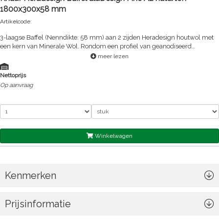
1800x300x58 mm
Artikelcode:
3-laagse Baffel (Nenndikte: 58 mm) aan 2 zijden Heradesign houtwol met
een kern van Minerale Wol. Rondom een profiel van geanodiseerd
aluminium (kleur A6/C0) met openingen voor de Heradesign afhangers.
meer lezen
De standaard kleur van de houtwol is Wit (gelijkend RAL9010) of Beige
(Naturton 13)
Nettoprijs
Op aanvraag
Winkelwagen
Kenmerken
Prijsinformatie