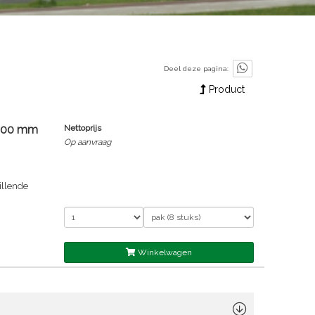
Deel deze pagina:
Product
3600 mm
Nettoprijs
Op aanvraag
illende
Winkelwagen