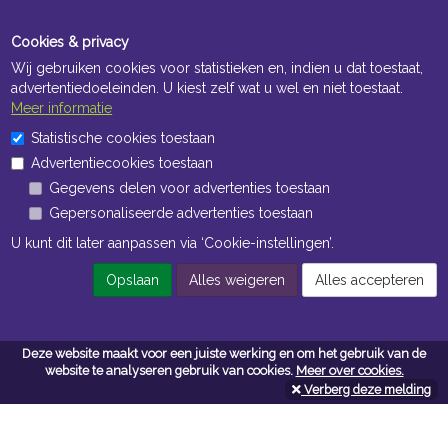
Cookies & privacy
Wij gebruiken cookies voor statistieken en, indien u dat toestaat,
advertentiedoeleinden. U kiest zelf wat u wel en niet toestaat.
Meer informatie
Statistische cookies toestaan
Openingstijden Kantoor
Advertentiecookies toestaan
ma t/m vr 8:30 uur tot 17:00 uur
Gegevens delen voor advertenties toestaan
Gepersonaliseerde advertenties toestaan
Openingstijden Magazijn
U kunt dit later aanpassen via ‘Cookie-instellingen’.
ma t/m vr 7:00 uur tot 16:30 uur
Opslaan
Alles weigeren
Alles accepteren
Navigatie
Deze website maakt voor een juiste werking en om het gebruik van de
website te analyseren gebruik van cookies.
Meer over cookies.
Algemene voorwaarden
Verberg deze melding
Privacy
Cookiebeleid