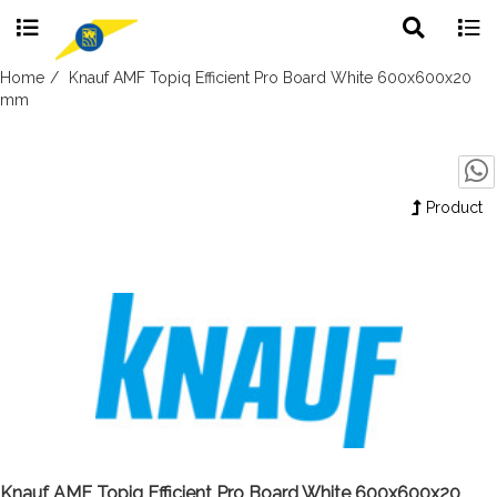
Toggle
Togg
search
navig
Skip
Home
Knauf AMF Topiq Efficient Pro Board White 600x600x20
to
mm
content
Product
Knauf AMF Topiq Efficient Pro Board White 600x600x20