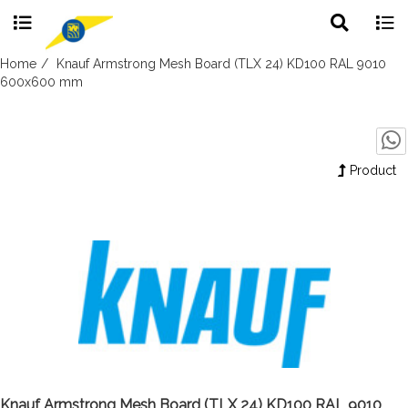
Toggle
Togg
search
navig
Skip
Home
Knauf Armstrong Mesh Board (TLX 24) KD100 RAL 9010
to
600x600 mm
content
Product
Knauf Armstrong Mesh Board (TLX 24) KD100 RAL 9010