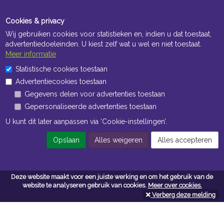
Cookies & privacy
Wij gebruiken cookies voor statistieken en, indien u dat toestaat,
advertentiedoeleinden. U kiest zelf wat u wel en niet toestaat.
Meer informatie
Statistische cookies toestaan
Openingstijden Kantoor
Advertentiecookies toestaan
ma t/m vr 8:30 uur tot 17:00 uur
Gegevens delen voor advertenties toestaan
Gepersonaliseerde advertenties toestaan
Openingstijden Magazijn
U kunt dit later aanpassen via ‘Cookie-instellingen’.
ma t/m vr 7:00 uur tot 16:30 uur
Opslaan
Alles weigeren
Alles accepteren
Navigatie
Deze website maakt voor een juiste werking en om het gebruik van de
website te analyseren gebruik van cookies.
Meer over cookies.
Algemene voorwaarden
Verberg deze melding
Privacy
Cookiebeleid