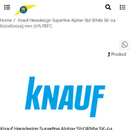
Toggle
Togg
search
navig
Skip
Home
Knauf Heradesign Superfine Alpha+ Std White SK-04
to
600x600x15 mm 70% PEFC
content
Product
Knauf Heradesign Superfine Alpha+ Std White SK-04