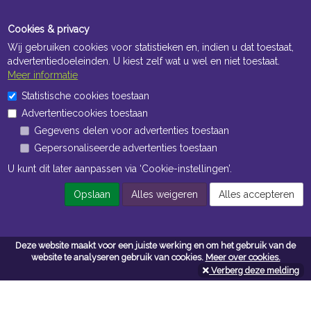
Cookies & privacy
Wij gebruiken cookies voor statistieken en, indien u dat toestaat,
advertentiedoeleinden. U kiest zelf wat u wel en niet toestaat.
Meer informatie
Statistische cookies toestaan
Openingstijden Kantoor
Advertentiecookies toestaan
ma t/m vr 8:30 uur tot 17:00 uur
Gegevens delen voor advertenties toestaan
Gepersonaliseerde advertenties toestaan
Openingstijden Magazijn
U kunt dit later aanpassen via ‘Cookie-instellingen’.
ma t/m vr 7:00 uur tot 16:30 uur
Opslaan
Alles weigeren
Alles accepteren
Navigatie
Deze website maakt voor een juiste werking en om het gebruik van de
website te analyseren gebruik van cookies.
Meer over cookies.
Algemene voorwaarden
Verberg deze melding
Privacy
Cookiebeleid