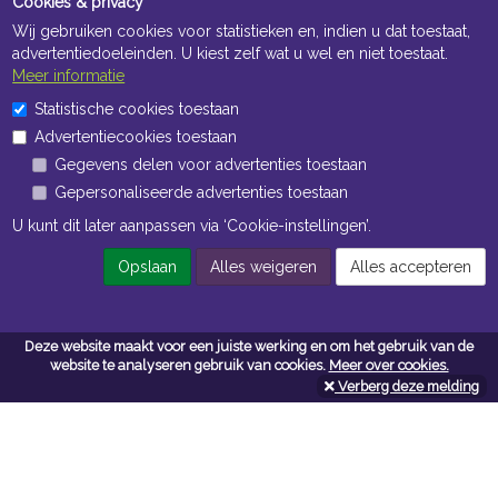
Cookies & privacy
Wij gebruiken cookies voor statistieken en, indien u dat toestaat,
advertentiedoeleinden. U kiest zelf wat u wel en niet toestaat.
Meer informatie
Statistische cookies toestaan
Openingstijden Kantoor
Advertentiecookies toestaan
ma t/m vr 8:30 uur tot 17:00 uur
Gegevens delen voor advertenties toestaan
Gepersonaliseerde advertenties toestaan
Openingstijden Magazijn
U kunt dit later aanpassen via ‘Cookie-instellingen’.
ma t/m vr 7:00 uur tot 16:30 uur
Opslaan
Alles weigeren
Alles accepteren
Navigatie
Deze website maakt voor een juiste werking en om het gebruik van de
website te analyseren gebruik van cookies.
Meer over cookies.
Algemene voorwaarden
Verberg deze melding
Privacy
Cookiebeleid
Cookie-instellingen