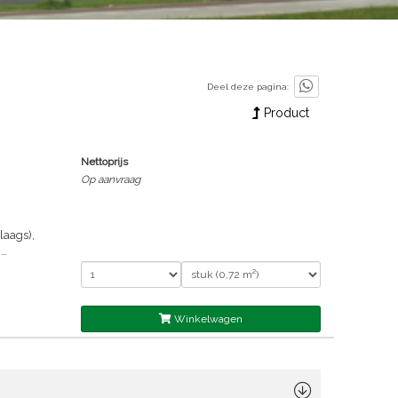
Deel deze pagina:
Product
Nettoprijs
Op aanvraag
laags),
h
Winkelwagen