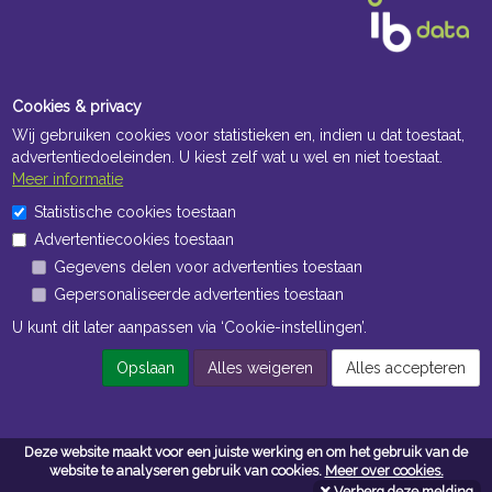
Cookies & privacy
Wij gebruiken cookies voor statistieken en, indien u dat toestaat,
advertentiedoeleinden. U kiest zelf wat u wel en niet toestaat.
Meer informatie
Openingstijden Kantoor
Statistische cookies toestaan
Advertentiecookies toestaan
ma t/m vr 8:30 uur tot 17:00 uur
Gegevens delen voor advertenties toestaan
Gepersonaliseerde advertenties toestaan
Openingstijden Magazijn
U kunt dit later aanpassen via ‘Cookie-instellingen’.
ma t/m vr 7:00 uur tot 16:30 uur
Opslaan
Alles weigeren
Alles accepteren
Navigatie
Deze website maakt voor een juiste werking en om het gebruik van de
Algemene voorwaarden
website te analyseren gebruik van cookies.
Meer over cookies.
Verberg deze melding