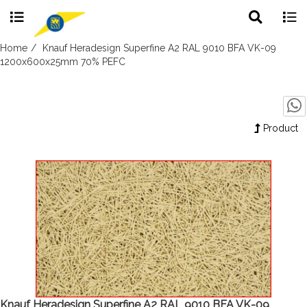
Toggle
Togg
search
navig
Skip
Home
Knauf Heradesign Superfine A2 RAL 9010 BFA VK-09
to
1200x600x25mm 70% PEFC
content
Product
Knauf Heradesign Superfine A2 RAL 9010 BFA VK-09