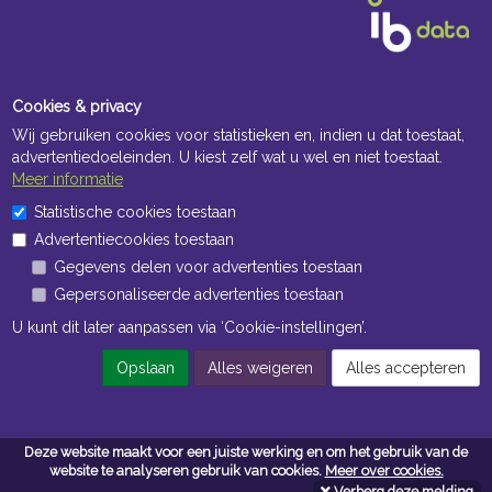
Cookies & privacy
Wij gebruiken cookies voor statistieken en, indien u dat toestaat,
advertentiedoeleinden. U kiest zelf wat u wel en niet toestaat.
Meer informatie
Openingstijden Kantoor
Statistische cookies toestaan
Advertentiecookies toestaan
ma t/m vr 8:30 uur tot 17:00 uur
Gegevens delen voor advertenties toestaan
Gepersonaliseerde advertenties toestaan
Openingstijden Magazijn
U kunt dit later aanpassen via ‘Cookie-instellingen’.
ma t/m vr 7:00 uur tot 16:30 uur
Opslaan
Alles weigeren
Alles accepteren
Navigatie
Deze website maakt voor een juiste werking en om het gebruik van de
Algemene voorwaarden
website te analyseren gebruik van cookies.
Meer over cookies.
Verberg deze melding