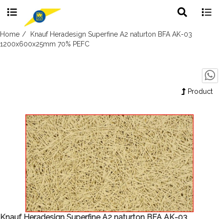
Toggle
Togg
search
navig
Skip
Home
Knauf Heradesign Superfine A2 naturton BFA AK-03
to
1200x600x25mm 70% PEFC
content
Product
Knauf Heradesign Superfine A2 naturton BFA AK-03