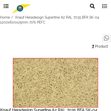
Toggle
Togg
search
navig
Skip
Home
Knauf Heradesign Superfine A2 RAL 7035 BFA SK-04
to
1200x600x25mm 70% PEFC
content
Product
Knauf Heradesign Superfine A2 RAL 7035 BFA SK-04