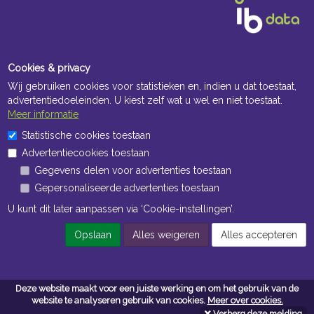
Cookies & privacy
Wij gebruiken cookies voor statistieken en, indien u dat toestaat,
advertentiedoeleinden. U kiest zelf wat u wel en niet toestaat.
Meer informatie
Openingstijden Kantoor
Statistische cookies toestaan
Advertentiecookies toestaan
ma t/m vr 8:30 uur tot 17:00 uur
Gegevens delen voor advertenties toestaan
Gepersonaliseerde advertenties toestaan
Openingstijden Magazijn
U kunt dit later aanpassen via ‘Cookie-instellingen’.
ma t/m vr 7:00 uur tot 16:30 uur
Opslaan
Alles weigeren
Alles accepteren
Navigatie
Deze website maakt voor een juiste werking en om het gebruik van de
Algemene voorwaarden
website te analyseren gebruik van cookies.
Meer over cookies.
Verberg deze melding