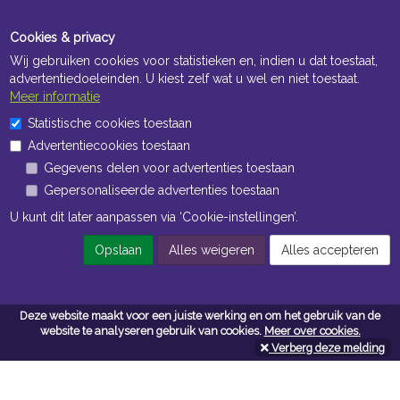
Cookies & privacy
Wij gebruiken cookies voor statistieken en, indien u dat toestaat,
advertentiedoeleinden. U kiest zelf wat u wel en niet toestaat.
Meer informatie
Statistische cookies toestaan
Openingstijden Kantoor
Advertentiecookies toestaan
ma t/m vr 8:30 uur tot 17:00 uur
Gegevens delen voor advertenties toestaan
Gepersonaliseerde advertenties toestaan
Openingstijden Magazijn
U kunt dit later aanpassen via ‘Cookie-instellingen’.
ma t/m vr 7:00 uur tot 16:30 uur
Opslaan
Alles weigeren
Alles accepteren
Navigatie
Deze website maakt voor een juiste werking en om het gebruik van de
website te analyseren gebruik van cookies.
Meer over cookies.
Algemene voorwaarden
Verberg deze melding
Privacy
Cookiebeleid