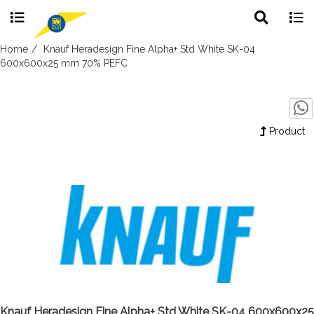
Toggle
Togg
search
navig
Skip
Home
Knauf Heradesign Fine Alpha+ Std White SK-04
to
600x600x25 mm 70% PEFC
content
Product
Knauf Heradesign Fine Alpha+ Std White SK-04 600x600x25