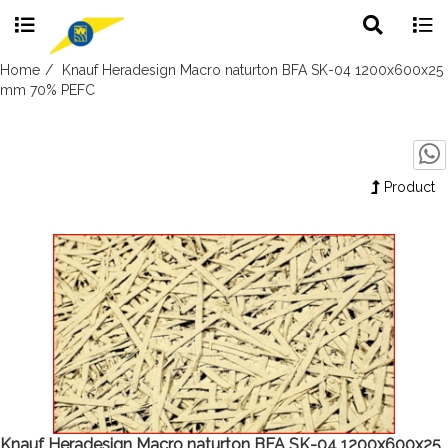
Toggle
Togg
search
navig
Skip
Home
Knauf Heradesign Macro naturton BFA SK-04 1200x600x25
to
mm 70% PEFC
content
Product
Knauf Heradesign Macro naturton BFA SK-04 1200x600x25