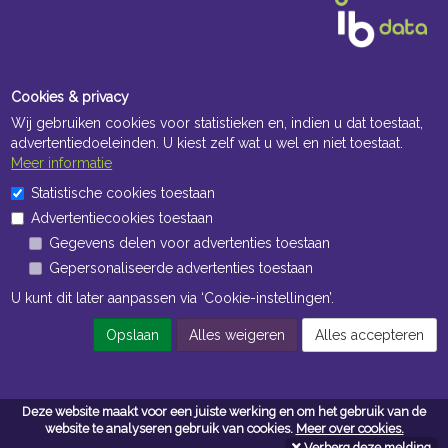
Cookies & privacy
Wij gebruiken cookies voor statistieken en, indien u dat toestaat,
advertentiedoeleinden. U kiest zelf wat u wel en niet toestaat.
Meer informatie
Openingstijden Kantoor
Statistische cookies toestaan
Advertentiecookies toestaan
ma t/m vr 8:30 uur tot 17:00 uur
Gegevens delen voor advertenties toestaan
Gepersonaliseerde advertenties toestaan
Openingstijden Magazijn
U kunt dit later aanpassen via ‘Cookie-instellingen’.
ma t/m vr 7:00 uur tot 16:30 uur
Opslaan
Alles weigeren
Alles accepteren
Navigatie
Deze website maakt voor een juiste werking en om het gebruik van de
Algemene voorwaarden
website te analyseren gebruik van cookies.
Meer over cookies.
Verberg deze melding