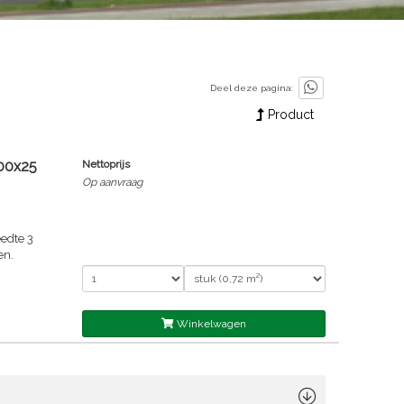
Deel deze pagina:
Product
00x25
Nettoprijs
Op aanvraag
edte 3
en.
Winkelwagen