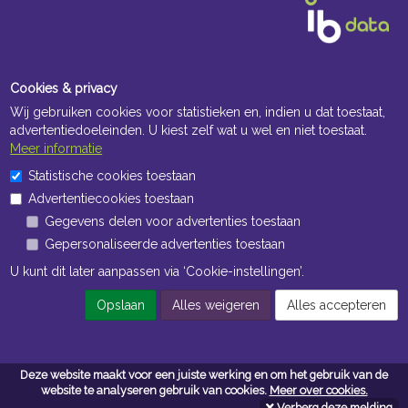
Cookies & privacy
Wij gebruiken cookies voor statistieken en, indien u dat toestaat,
advertentiedoeleinden. U kiest zelf wat u wel en niet toestaat.
Meer informatie
Openingstijden Kantoor
Statistische cookies toestaan
Advertentiecookies toestaan
ma t/m vr 8:30 uur tot 17:00 uur
Gegevens delen voor advertenties toestaan
Gepersonaliseerde advertenties toestaan
Openingstijden Magazijn
U kunt dit later aanpassen via ‘Cookie-instellingen’.
ma t/m vr 7:00 uur tot 16:30 uur
Opslaan
Alles weigeren
Alles accepteren
Navigatie
Deze website maakt voor een juiste werking en om het gebruik van de
Algemene voorwaarden
website te analyseren gebruik van cookies.
Meer over cookies.
Verberg deze melding