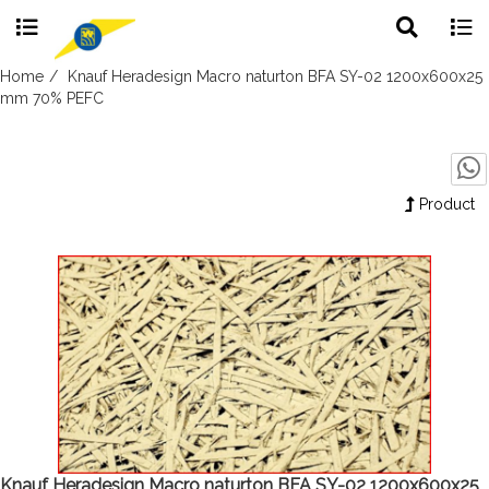
Toggle
Togg
search
navig
Skip
Home
Knauf Heradesign Macro naturton BFA SY-02 1200x600x25
to
mm 70% PEFC
content
Product
Knauf Heradesign Macro naturton BFA SY-02 1200x600x25