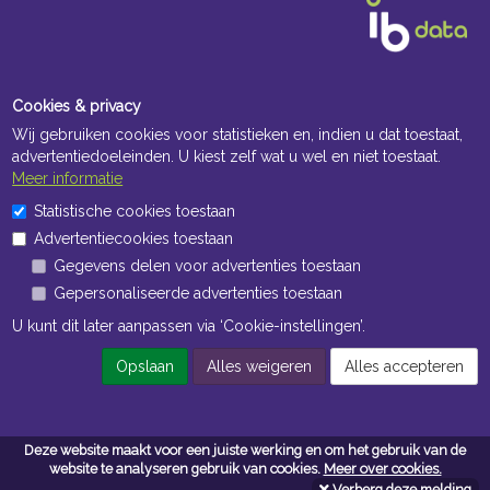
Cookies & privacy
Wij gebruiken cookies voor statistieken en, indien u dat toestaat,
advertentiedoeleinden. U kiest zelf wat u wel en niet toestaat.
Meer informatie
Openingstijden Kantoor
Statistische cookies toestaan
Advertentiecookies toestaan
ma t/m vr 8:30 uur tot 17:00 uur
Gegevens delen voor advertenties toestaan
Gepersonaliseerde advertenties toestaan
Openingstijden Magazijn
U kunt dit later aanpassen via ‘Cookie-instellingen’.
ma t/m vr 7:00 uur tot 16:30 uur
Opslaan
Alles weigeren
Alles accepteren
Navigatie
Deze website maakt voor een juiste werking en om het gebruik van de
Algemene voorwaarden
website te analyseren gebruik van cookies.
Meer over cookies.
Verberg deze melding