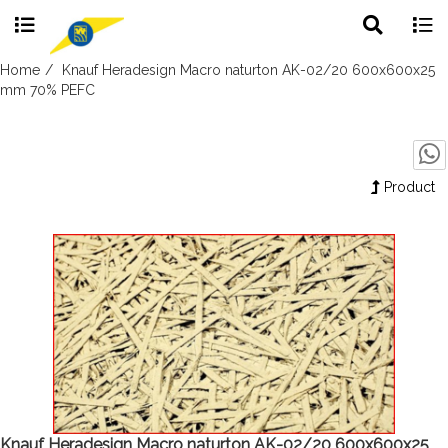
Toggle
Togg
search
navig
Skip
Home
Knauf Heradesign Macro naturton AK-02/20 600x600x25
to
mm 70% PEFC
content
Product
Knauf Heradesign Macro naturton AK-02/20 600x600x25