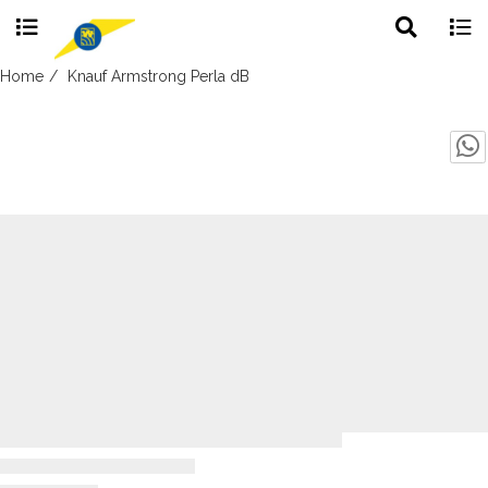
Toggle
Togg
search
navig
Skip
Home
Knauf Armstrong Perla dB
to
content