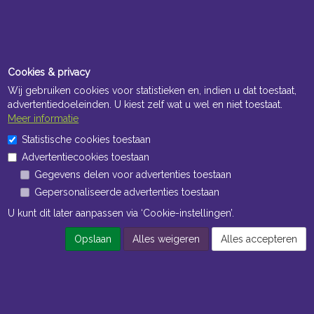
Cookies & privacy
Wij gebruiken cookies voor statistieken en, indien u dat toestaat,
advertentiedoeleinden. U kiest zelf wat u wel en niet toestaat.
Meer informatie
Openingstijden Kantoor
Statistische cookies toestaan
ma t/m vr 8:30 uur tot 17:00 uur
Advertentiecookies toestaan
Gegevens delen voor advertenties toestaan
Openingstijden Magazijn
Gepersonaliseerde advertenties toestaan
ma t/m vr 7:00 uur tot 16:30 uur
U kunt dit later aanpassen via ‘Cookie-instellingen’.
Opslaan
Alles weigeren
Alles accepteren
Navigatie
Algemene voorwaarden
Privacy