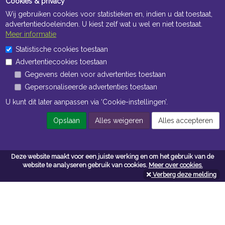
Cookies & privacy
Wij gebruiken cookies voor statistieken en, indien u dat toestaat,
advertentiedoeleinden. U kiest zelf wat u wel en niet toestaat.
Meer informatie
Statistische cookies toestaan
Openingstijden Kantoor
Advertentiecookies toestaan
ma t/m vr 8:30 uur tot 17:00 uur
Gegevens delen voor advertenties toestaan
Gepersonaliseerde advertenties toestaan
Openingstijden Magazijn
U kunt dit later aanpassen via ‘Cookie-instellingen’.
ma t/m vr 7:00 uur tot 16:30 uur
Opslaan
Alles weigeren
Alles accepteren
Navigatie
Deze website maakt voor een juiste werking en om het gebruik van de
website te analyseren gebruik van cookies.
Meer over cookies.
Algemene voorwaarden
Verberg deze melding
Privacy
Cookiebeleid
Cookie-instellingen