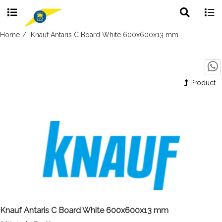
Toggle
Togg
search
navig
Skip
Home
Knauf Antaris C Board White 600x600x13 mm
to
content
Product
Knauf Antaris C Board White 600x600x13 mm