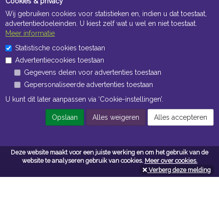
Cookies & privacy
Wij gebruiken cookies voor statistieken en, indien u dat toestaat,
advertentiedoeleinden. U kiest zelf wat u wel en niet toestaat.
Meer informatie
Statistische cookies toestaan
Openingstijden Kantoor
Advertentiecookies toestaan
ma t/m vr 8:30 uur tot 17:00 uur
Gegevens delen voor advertenties toestaan
Gepersonaliseerde advertenties toestaan
Openingstijden Magazijn
U kunt dit later aanpassen via ‘Cookie-instellingen’.
ma t/m vr 7:00 uur tot 16:30 uur
Opslaan
Alles weigeren
Alles accepteren
Navigatie
Deze website maakt voor een juiste werking en om het gebruik van de
website te analyseren gebruik van cookies.
Meer over cookies.
Algemene voorwaarden
Verberg deze melding
Privacy
Cookiebeleid
Cookie-instellingen