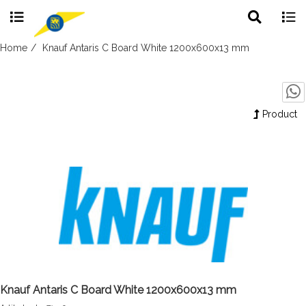
Toggle
Togg
search
navig
Skip
Home
Knauf Antaris C Board White 1200x600x13 mm
to
content
Product
Knauf Antaris C Board White 1200x600x13 mm