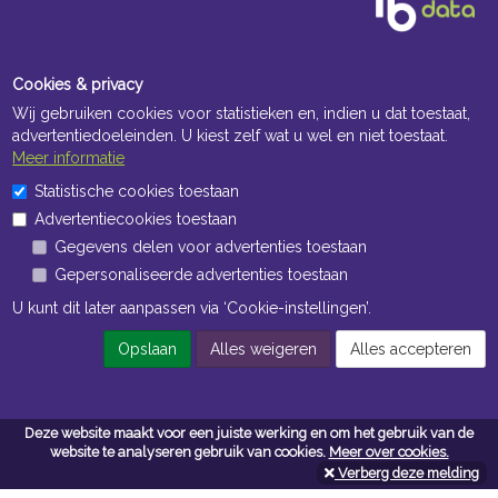
Cookies & privacy
Wij gebruiken cookies voor statistieken en, indien u dat toestaat,
advertentiedoeleinden. U kiest zelf wat u wel en niet toestaat.
Meer informatie
Openingstijden Kantoor
Statistische cookies toestaan
Advertentiecookies toestaan
ma t/m vr 8:30 uur tot 17:00 uur
Gegevens delen voor advertenties toestaan
Gepersonaliseerde advertenties toestaan
Openingstijden Magazijn
U kunt dit later aanpassen via ‘Cookie-instellingen’.
ma t/m vr 7:00 uur tot 16:30 uur
Opslaan
Alles weigeren
Alles accepteren
Navigatie
Deze website maakt voor een juiste werking en om het gebruik van de
Algemene voorwaarden
website te analyseren gebruik van cookies.
Meer over cookies.
Verberg deze melding
Privacy