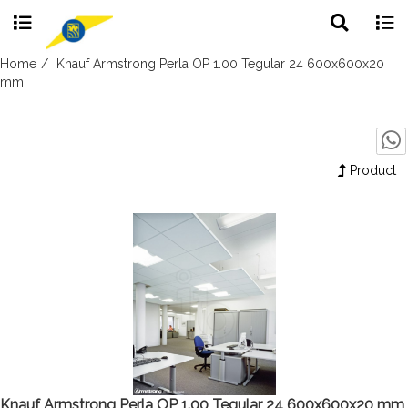
Toggle
Togg
search
navig
Skip
Home
Knauf Armstrong Perla OP 1.00 Tegular 24 600x600x20
to
mm
content
Product
Knauf Armstrong Perla OP 1.00 Tegular 24 600x600x20 mm