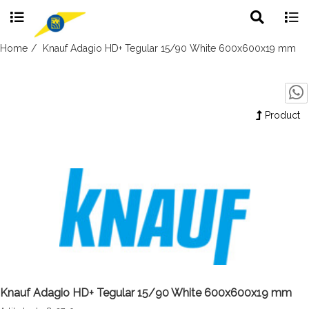
Toggle
Togg
search
navig
Skip
Home
Knauf Adagio HD+ Tegular 15/90 White 600x600x19 mm
to
content
Product
Knauf Adagio HD+ Tegular 15/90 White 600x600x19 mm