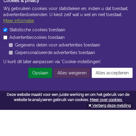
Cookies & privacy
Wij gebruiken cookies voor statistieken en, indien u dat toestaat,
advertentiedoeleinden. U kiest zelf wat u wel en niet toestaat.
Meer informatie
Statistische cookies toestaan
Openingstijden Kantoor
Advertentiecookies toestaan
ma t/m vr 8:30 uur tot 17:00 uur
Gegevens delen voor advertenties toestaan
Gepersonaliseerde advertenties toestaan
Openingstijden Magazijn
U kunt dit later aanpassen via ‘Cookie-instellingen’.
ma t/m vr 7:00 uur tot 16:30 uur
Opslaan
Alles weigeren
Alles accepteren
Navigatie
Deze website maakt voor een juiste werking en om het gebruik van de
website te analyseren gebruik van cookies.
Meer over cookies.
Algemene voorwaarden
Verberg deze melding
Privacy
Cookiebeleid
Cookie-instellingen