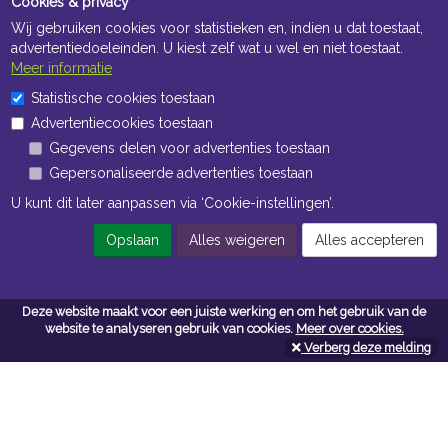
Cookies & privacy
Wij gebruiken cookies voor statistieken en, indien u dat toestaat,
advertentiedoeleinden. U kiest zelf wat u wel en niet toestaat.
Meer informatie
Statistische cookies toestaan
Openingstijden Kantoor
Advertentiecookies toestaan
ma t/m vr 8:30 uur tot 17:00 uur
Gegevens delen voor advertenties toestaan
Gepersonaliseerde advertenties toestaan
Openingstijden Magazijn
U kunt dit later aanpassen via ‘Cookie-instellingen’.
ma t/m vr 7:00 uur tot 16:30 uur
Opslaan
Alles weigeren
Alles accepteren
Navigatie
Deze website maakt voor een juiste werking en om het gebruik van de
website te analyseren gebruik van cookies.
Meer over cookies.
Algemene voorwaarden
Verberg deze melding
Privacy
Cookiebeleid
Cookie-instellingen