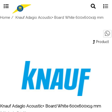
Toggle
Togg
search
navig
Skip
Home
Knauf Adagio Acoustic+ Board White 600x600x19 mm
to
content
Product
Knauf Adagio Acoustic+ Board White 600x600x19 mm