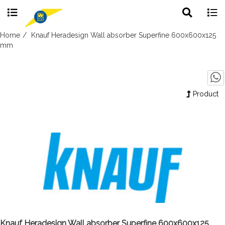
Toggle
Togg
search
navig
Skip
Home
Knauf Heradesign Wall absorber Superfine 600x600x125
to
mm
content
Product
Knauf Heradesign Wall absorber Superfine 600x600x125