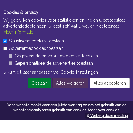
Cookies & privacy
Wij gebruiken cookies voor statistieken en, indien u dat toestaat,
advertentiedoeleinden. U kiest zelf wat u wel en niet toestaat.
Meer informatie
Statistische cookies toestaan
Openingstijden Kantoor
Advertentiecookies toestaan
ma t/m vr 8:30 uur tot 17:00 uur
Gegevens delen voor advertenties toestaan
Gepersonaliseerde advertenties toestaan
Openingstijden Magazijn
U kunt dit later aanpassen via ‘Cookie-instellingen’.
ma t/m vr 7:00 uur tot 16:30 uur
Opslaan
Alles weigeren
Alles accepteren
Navigatie
Deze website maakt voor een juiste werking en om het gebruik van de
website te analyseren gebruik van cookies.
Meer over cookies.
Algemene voorwaarden
Verberg deze melding
Privacy
Cookiebeleid