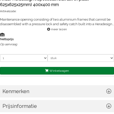
625x625x25mm) 400x400 mm
Artikelcode:
Maintenance opening consisting of two aluminium frames that cannot be
disassembled with a pressure lock and safety catch built into a Heradesign
acoustic panel. The maintenance opening is centred in the panel by default.
meer lezen
High-quality solution through assembly at the plant.
Nettoprijs
Op aanvraag
Winkelwagen
Kenmerken
Prijsinformatie