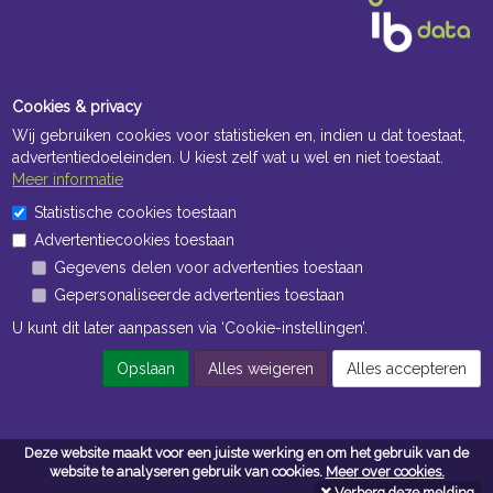
Cookies & privacy
Wij gebruiken cookies voor statistieken en, indien u dat toestaat,
advertentiedoeleinden. U kiest zelf wat u wel en niet toestaat.
Meer informatie
Openingstijden Kantoor
Statistische cookies toestaan
Advertentiecookies toestaan
ma t/m vr 8:30 uur tot 17:00 uur
Gegevens delen voor advertenties toestaan
Gepersonaliseerde advertenties toestaan
Openingstijden Magazijn
U kunt dit later aanpassen via ‘Cookie-instellingen’.
ma t/m vr 7:00 uur tot 16:30 uur
Opslaan
Alles weigeren
Alles accepteren
Navigatie
Deze website maakt voor een juiste werking en om het gebruik van de
Algemene voorwaarden
website te analyseren gebruik van cookies.
Meer over cookies.
Verberg deze melding