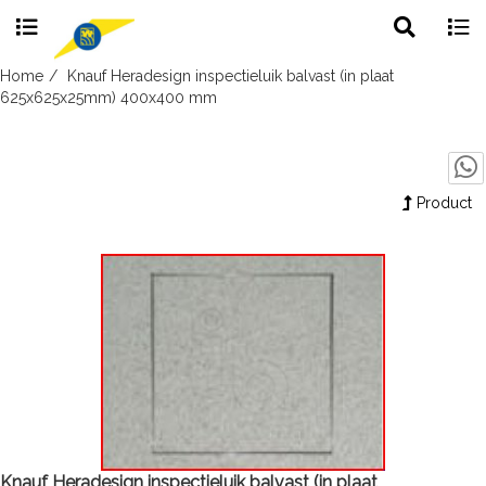
Toggle
Togg
search
navig
Skip
Home
Knauf Heradesign inspectieluik balvast (in plaat
to
625x625x25mm) 400x400 mm
content
Product
Knauf Heradesign inspectieluik balvast (in plaat