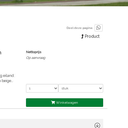
Deel deze pagina:
Product
n
Nettoprijs
Op aanvraag
g eiland:
n beige
Winkelwagen