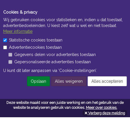
Cookies & privacy
Wij gebruiken cookies voor statistieken en, indien u dat toestaat,
advertentiedoeleinden. U kiest zelf wat u wel en niet toestaat.
Meer informatie
Statistische cookies toestaan
Openingstijden Kantoor
Advertentiecookies toestaan
ma t/m vr 8:30 uur tot 17:00 uur
Gegevens delen voor advertenties toestaan
Gepersonaliseerde advertenties toestaan
Openingstijden Magazijn
U kunt dit later aanpassen via ‘Cookie-instellingen’.
ma t/m vr 7:00 uur tot 16:30 uur
Opslaan
Alles weigeren
Alles accepteren
Navigatie
Deze website maakt voor een juiste werking en om het gebruik van de
website te analyseren gebruik van cookies.
Meer over cookies.
Algemene voorwaarden
Verberg deze melding
Privacy
Cookiebeleid