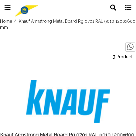
Toggle
Togg
search
navig
Skip
Home
Knauf Armstrong Metal Board Rg 0701 RAL 9010 1200x600
to
mm
content
Product
Knauf Armstrong Metal Board Rg 0701 RAL 9010 1200x600