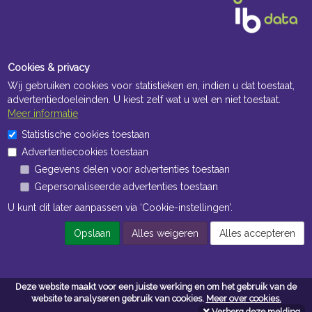
Cookies & privacy
Wij gebruiken cookies voor statistieken en, indien u dat toestaat,
advertentiedoeleinden. U kiest zelf wat u wel en niet toestaat.
Meer informatie
Openingstijden Kantoor
Statistische cookies toestaan
Advertentiecookies toestaan
ma t/m vr 8:30 uur tot 17:00 uur
Gegevens delen voor advertenties toestaan
Gepersonaliseerde advertenties toestaan
Openingstijden Magazijn
U kunt dit later aanpassen via ‘Cookie-instellingen’.
ma t/m vr 7:00 uur tot 16:30 uur
Opslaan
Alles weigeren
Alles accepteren
Navigatie
Deze website maakt voor een juiste werking en om het gebruik van de
Algemene voorwaarden
website te analyseren gebruik van cookies.
Meer over cookies.
Verberg deze melding