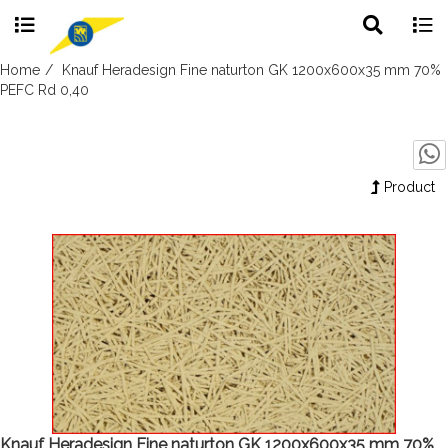
Toggle
Togg
search
navig
Skip
Home
Knauf Heradesign Fine naturton GK 1200x600x35 mm 70%
to
PEFC Rd 0,40
content
Product
Knauf Heradesign Fine naturton GK 1200x600x35 mm 70%