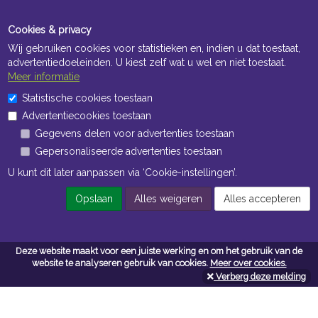
Cookies & privacy
Wij gebruiken cookies voor statistieken en, indien u dat toestaat,
advertentiedoeleinden. U kiest zelf wat u wel en niet toestaat.
Meer informatie
Statistische cookies toestaan
Openingstijden Kantoor
Advertentiecookies toestaan
ma t/m vr 8:30 uur tot 17:00 uur
Gegevens delen voor advertenties toestaan
Gepersonaliseerde advertenties toestaan
Openingstijden Magazijn
U kunt dit later aanpassen via ‘Cookie-instellingen’.
ma t/m vr 7:00 uur tot 16:30 uur
Opslaan
Alles weigeren
Alles accepteren
Navigatie
Deze website maakt voor een juiste werking en om het gebruik van de
website te analyseren gebruik van cookies.
Meer over cookies.
Algemene voorwaarden
Verberg deze melding
Privacy
Cookiebeleid