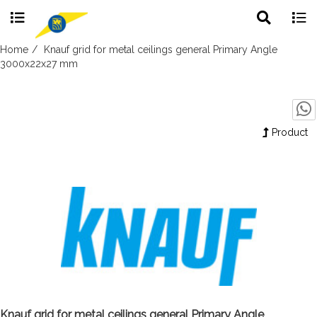
Toggle
Togg
search
navig
Skip
Home
Knauf grid for metal ceilings general Primary Angle
to
3000x22x27 mm
content
Product
Knauf grid for metal ceilings general Primary Angle