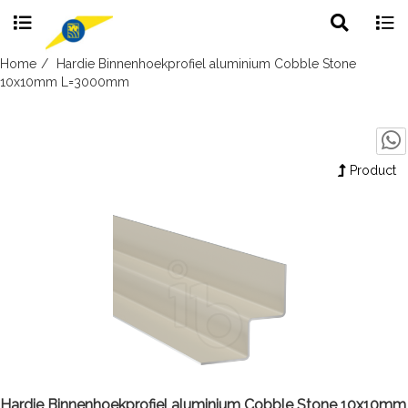
Toggle
Togg
search
navig
Skip
Home
Hardie Binnenhoekprofiel aluminium Cobble Stone
to
10x10mm L=3000mm
content
Product
Hardie Binnenhoekprofiel aluminium Cobble Stone 10x10mm