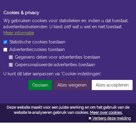
Cookies & privacy
Wij gebruiken cookies voor statistieken en, indien u dat toestaat,
advertentiedoeleinden. U kiest zelf wat u wel en niet toestaat.
Meer informatie
Statistische cookies toestaan
Openingstijden Kantoor
Advertentiecookies toestaan
ma t/m vr 8:30 uur tot 17:00 uur
Gegevens delen voor advertenties toestaan
Gepersonaliseerde advertenties toestaan
Openingstijden Magazijn
U kunt dit later aanpassen via ‘Cookie-instellingen’.
ma t/m vr 7:00 uur tot 16:30 uur
Opslaan
Alles weigeren
Alles accepteren
Navigatie
Deze website maakt voor een juiste werking en om het gebruik van de
website te analyseren gebruik van cookies.
Meer over cookies.
Algemene voorwaarden
Verberg deze melding
Privacy
Cookiebeleid