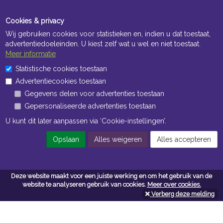
Cookies & privacy
Wij gebruiken cookies voor statistieken en, indien u dat toestaat,
advertentiedoeleinden. U kiest zelf wat u wel en niet toestaat.
Meer informatie
Statistische cookies toestaan
Openingstijden Kantoor
Advertentiecookies toestaan
ma t/m vr 8:30 uur tot 17:00 uur
Gegevens delen voor advertenties toestaan
Gepersonaliseerde advertenties toestaan
Openingstijden Magazijn
U kunt dit later aanpassen via ‘Cookie-instellingen’.
ma t/m vr 7:00 uur tot 16:30 uur
Opslaan
Alles weigeren
Alles accepteren
Navigatie
Deze website maakt voor een juiste werking en om het gebruik van de
website te analyseren gebruik van cookies.
Meer over cookies.
Algemene voorwaarden
Verberg deze melding
Privacy
Cookiebeleid