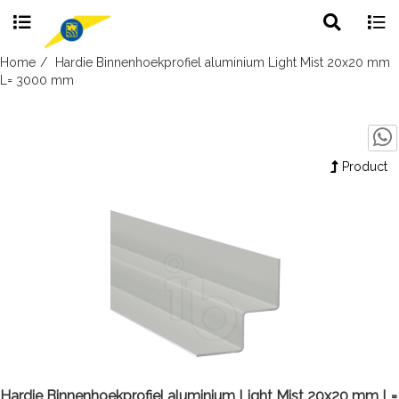
Toggle
Togg
search
navig
Skip
Home
Hardie Binnenhoekprofiel aluminium Light Mist 20x20 mm
to
L= 3000 mm
content
Product
Hardie Binnenhoekprofiel aluminium Light Mist 20x20 mm L=