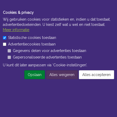
Cookies & privacy
Wij gebruiken cookies voor statistieken en, indien u dat toestaat,
advertentiedoeleinden. U kiest zelf wat u wel en niet toestaat.
Meer informatie
Openingstijden Kantoor
Statistische cookies toestaan
ma t/m vr 8:30 uur tot 17:00 uur
Advertentiecookies toestaan
Gegevens delen voor advertenties toestaan
Openingstijden Magazijn
Gepersonaliseerde advertenties toestaan
ma t/m vr 7:00 uur tot 16:30 uur
U kunt dit later aanpassen via ‘Cookie-instellingen’.
Opslaan
Alles weigeren
Alles accepteren
Navigatie
Algemene voorwaarden
Privacy
Cookiebeleid
Cookie-instellingen