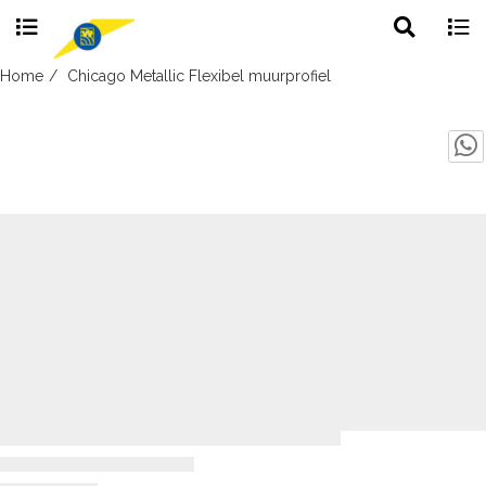
Toggle
Togg
search
navig
Skip
Home
Chicago Metallic Flexibel muurprofiel
to
content