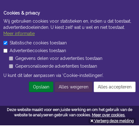
Cookies & privacy
Wij gebruiken cookies voor statistieken en, indien u dat toestaat,
advertentiedoeleinden. U kiest zelf wat u wel en niet toestaat.
Meer informatie
Statistische cookies toestaan
Openingstijden Kantoor
Advertentiecookies toestaan
ma t/m vr 8:30 uur tot 17:00 uur
Gegevens delen voor advertenties toestaan
Gepersonaliseerde advertenties toestaan
Openingstijden Magazijn
U kunt dit later aanpassen via ‘Cookie-instellingen’.
ma t/m vr 7:00 uur tot 16:30 uur
Opslaan
Alles weigeren
Alles accepteren
Navigatie
Deze website maakt voor een juiste werking en om het gebruik van de
website te analyseren gebruik van cookies.
Meer over cookies.
Algemene voorwaarden
Verberg deze melding
Privacy
Cookiebeleid