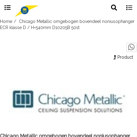
Toggle
Togg
search
navig
Skip
Home
Chicago Metallic omgebogen bovendeel noniusophanger
to
ECR klasse D / H=540mm D10205B 50st
content
Product
Chicago Metallic omgebogen bovendeel noniusophanger