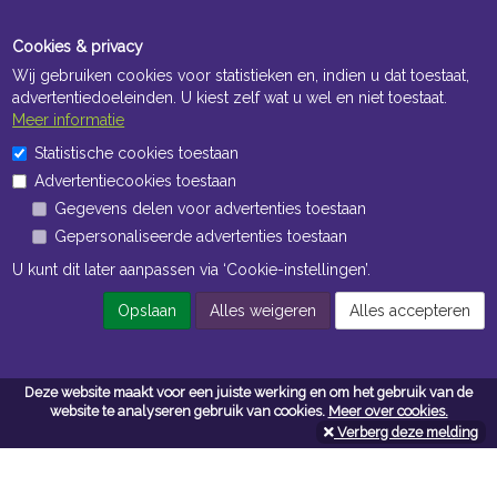
Cookies & privacy
Wij gebruiken cookies voor statistieken en, indien u dat toestaat,
advertentiedoeleinden. U kiest zelf wat u wel en niet toestaat.
Meer informatie
Statistische cookies toestaan
Openingstijden Kantoor
Advertentiecookies toestaan
ma t/m vr 8:30 uur tot 17:00 uur
Gegevens delen voor advertenties toestaan
Gepersonaliseerde advertenties toestaan
Openingstijden Magazijn
U kunt dit later aanpassen via ‘Cookie-instellingen’.
ma t/m vr 7:00 uur tot 16:30 uur
Opslaan
Alles weigeren
Alles accepteren
Navigatie
Deze website maakt voor een juiste werking en om het gebruik van de
website te analyseren gebruik van cookies.
Meer over cookies.
Algemene voorwaarden
Verberg deze melding
Privacy
Cookiebeleid