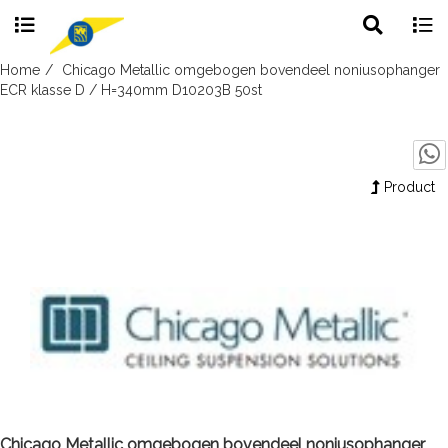
Toggle
Togg
search
navig
Skip
Home
Chicago Metallic omgebogen bovendeel noniusophanger
to
ECR klasse D / H=340mm D10203B 50st
content
Product
Chicago Metallic omgebogen bovendeel noniusophanger